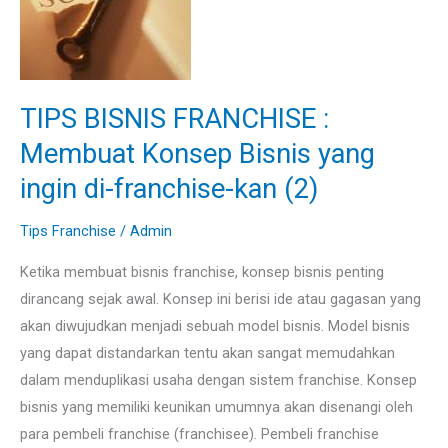
:
Membuat
Konsep
Bisnis
TIPS BISNIS FRANCHISE :
yang
Membuat Konsep Bisnis yang
ingin
ingin di-franchise-kan (2)
di-
franchise-
Tips Franchise
/
Admin
kan
(2)
Ketika membuat bisnis franchise, konsep bisnis penting
dirancang sejak awal. Konsep ini berisi ide atau gagasan yang
akan diwujudkan menjadi sebuah model bisnis. Model bisnis
yang dapat distandarkan tentu akan sangat memudahkan
dalam menduplikasi usaha dengan sistem franchise. Konsep
bisnis yang memiliki keunikan umumnya akan disenangi oleh
para pembeli franchise (franchisee). Pembeli franchise