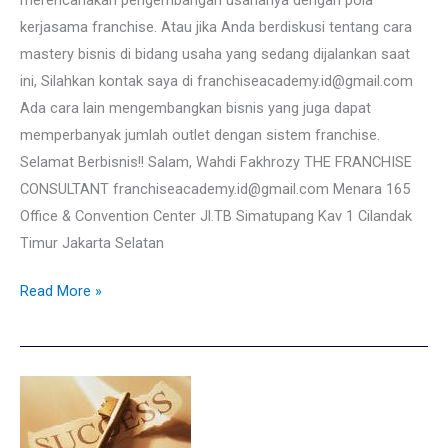
kerjasama franchise. Atau jika Anda berdiskusi tentang cara
mastery bisnis di bidang usaha yang sedang dijalankan saat
ini, Silahkan kontak saya di franchiseacademy.id@gmail.com
Ada cara lain mengembangkan bisnis yang juga dapat
memperbanyak jumlah outlet dengan sistem franchise.
Selamat Berbisnis!! Salam, Wahdi Fakhrozy THE FRANCHISE
CONSULTANT franchiseacademy.id@gmail.com Menara 165
Office & Convention Center Jl.TB Simatupang Kav 1 Cilandak
Timur Jakarta Selatan
Read More »
TIPS
BISNIS
FRANCHISE