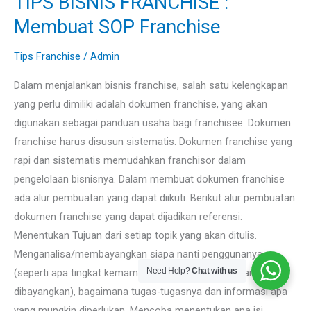
TIPS BISNIS FRANCHISE :
BISNIS
Membuat SOP Franchise
FRANCHISE
:
Tips Franchise
/
Admin
Membuat
Dalam menjalankan bisnis franchise, salah satu kelengkapan
SOP
yang perlu dimiliki adalah dokumen franchise, yang akan
Franchise
digunakan sebagai panduan usaha bagi franchisee. Dokumen
franchise harus disusun sistematis. Dokumen franchise yang
rapi dan sistematis memudahkan franchisor dalam
pengelolaan bisnisnya. Dalam membuat dokumen franchise
ada alur pembuatan yang dapat diikuti. Berikut alur pembuatan
dokumen franchise yang dapat dijadikan referensi:
Menentukan Tujuan dari setiap topik yang akan ditulis.
Menganalisa/membayangkan siapa nanti penggunanya
Need Help?
Chat with us
(seperti apa tingkat kemampuan pemahamannya yang
dibayangkan), bagaimana tugas-tugasnya dan informasi apa
yang mungkin diperlukan. Mencoba menentukan apa isi