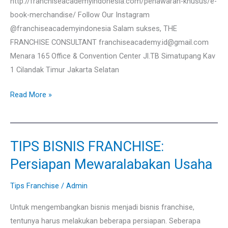
http://franchiseacademyindonesia.com/penawaran-khusus/e-
book-merchandise/ Follow Our Instagram
@franchiseacademyindonesia Salam sukses, THE
FRANCHISE CONSULTANT franchiseacademy.id@gmail.com
Menara 165 Office & Convention Center Jl.TB Simatupang Kav
1 Cilandak Timur Jakarta Selatan
Read More »
TIPS BISNIS FRANCHISE:
TIPS
BISNIS
Persiapan Mewaralabakan Usaha
FRANCHISE:
Persiapan
Tips Franchise
/
Admin
Mewaralabakan
Untuk mengembangkan bisnis menjadi bisnis franchise,
Usaha
tentunya harus melakukan beberapa persiapan. Seberapa