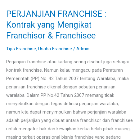
PERJANJIAN FRANCHISE :
PERJANJIAN
FRANCHISE
Kontrak yang Mengikat
:
Franchisor & Franchisee
Kontrak
yang
Tips Franchise
,
Usaha Franchise
/
Admin
Mengikat
Perjanjian franchise atau kadang sering disebut juga sebagai
Franchisor
kontrak franchise. Namun kalau mengacu pada Peraturan
&
Pemerintah (PP) No. 42 Tahun 2007 tentang Waralaba, maka
Franchisee
perjanjian franchise dikenal dengan sebutan perjanjian
waralaba. Dalam PP No.42 Tahun 2007 memang tidak
menyebutkan dengan tegas definisi perjanjian waralaba,
namun kita dapat menyimpulkan bahwa perjanjian waralaba
adalah perjanjian yang dibuat antara franchisor dan franchisee
untuk mengatur hak dan kewajiban kedua belah pihak masing-
masing terkait operasional bisnis franchise yang sedang