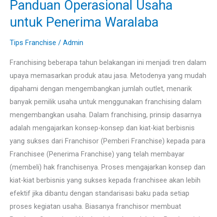
Panduan Operasional Usaha
&
untuk Penerima Waralaba
S.O.P
:
Tips Franchise
/
Admin
Panduan
Franchising beberapa tahun belakangan ini menjadi tren dalam
Operasional
upaya memasarkan produk atau jasa. Metodenya yang mudah
Usaha
dipahami dengan mengembangkan jumlah outlet, menarik
untuk
banyak pemilik usaha untuk menggunakan franchising dalam
Penerima
mengembangkan usaha. Dalam franchising, prinsip dasarnya
Waralaba
adalah mengajarkan konsep-konsep dan kiat-kiat berbisnis
yang sukses dari Franchisor (Pemberi Franchise) kepada para
Franchisee (Penerima Franchise) yang telah membayar
(membeli) hak franchisenya. Proses mengajarkan konsep dan
kiat-kiat berbisnis yang sukses kepada franchisee akan lebih
efektif jika dibantu dengan standarisasi baku pada setiap
proses kegiatan usaha. Biasanya franchisor membuat