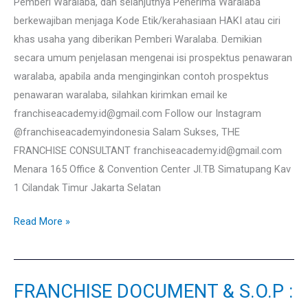
Pemberi Waralaba, dan selanjutnya Penerima Waralaba
berkewajiban menjaga Kode Etik/kerahasiaan HAKI atau ciri
khas usaha yang diberikan Pemberi Waralaba. Demikian
secara umum penjelasan mengenai isi prospektus penawaran
waralaba, apabila anda menginginkan contoh prospektus
penawaran waralaba, silahkan kirimkan email ke
franchiseacademy.id@gmail.com Follow our Instagram
@franchiseacademyindonesia Salam Sukses, THE
FRANCHISE CONSULTANT franchiseacademy.id@gmail.com
Menara 165 Office & Convention Center Jl.TB Simatupang Kav
1 Cilandak Timur Jakarta Selatan
Read More »
FRANCHISE DOCUMENT & S.O.P :
FRANCHISE
DOCUMENT