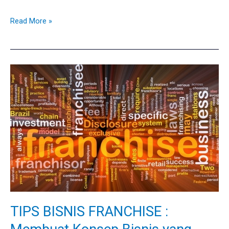
Read More »
TIPS
BISNIS
FRANCHISE
:
Membuat
Konsep
Bisnis
yang
ingin
Di-
TIPS BISNIS FRANCHISE :
franchise-
kan