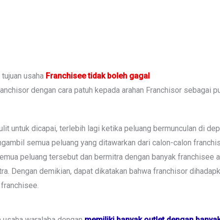
 tujuan usaha
Franchisee tidak boleh gagal
Franchisor dengan cara patuh kepada arahan Franchisor sebagai pu
it untuk dicapai, terlebih lagi ketika peluang bermunculan di de
engambil semua peluang yang ditawarkan dari calon-calon franch
emua peluang tersebut dan bermitra dengan banyak franchisee a
tra. Dengan demikian, dapat dikatakan bahwa franchisor dihadapk
 franchisee.
n usaha waralaba dengan
memiliki banyak outlet dengan banya