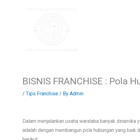
Skip
to
content
BISNIS FRANCHISE : Pola H
/
Tips Franchise
/ By
Admin
Dalam menjalankan usaha waralaba banyak dinamika yan
adalah dengan membangun pola hubungan yang baik den
berikut: