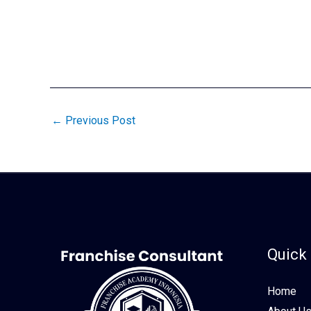
←
Previous Post
Quick 
Home