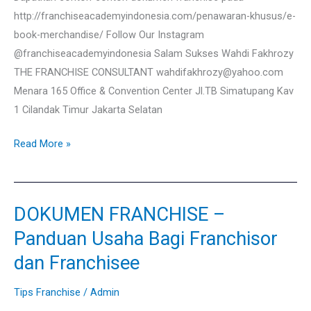
http://franchiseacademyindonesia.com/penawaran-khusus/e-
book-merchandise/ Follow Our Instagram
@franchiseacademyindonesia Salam Sukses Wahdi Fakhrozy
THE FRANCHISE CONSULTANT wahdifakhrozy@yahoo.com
Menara 165 Office & Convention Center Jl.TB Simatupang Kav
1 Cilandak Timur Jakarta Selatan
Read More »
DOKUMEN FRANCHISE –
DOKUMEN
FRANCHISE
Panduan Usaha Bagi Franchisor
–
dan Franchisee
Panduan
Usaha
Tips Franchise
/
Admin
Bagi