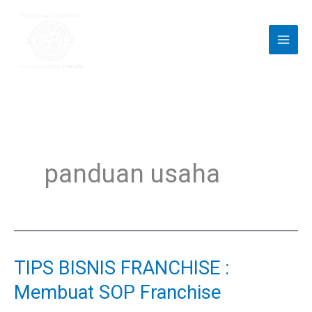
Skip
to
content
panduan usaha
TIPS BISNIS FRANCHISE :
TIPS
BISNIS
Membuat SOP Franchise
FRANCHISE