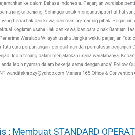
terjemahkan ke dalam Bahasa Indonesia. Perjanjian waralaba pent
jasama jangka panjang. Sehingga untuk mengantisipasi hal-hal ya
 yang berisi hak dan kewajiban masing-masing pihak. Perjanjian w
ktual Kegiatan usaha Hak dan kewajiban para pihak Bantuan, fasil
enerima Waralaba Wilayah usaha Jangka waktu perjanjian Tata 
a Tata cara perpanjangan, pengakhiran dan pemutusan perjanjian
menjadi lebih tenang dalam menjalankan usaha waralabanya. Kepa
see anda lebih nyaman dalam bekerja sama dengan anda” Follow 
wahdifakhrozy@yahoo.com Menara 165 Office & Convention Cen
snis : Membuat STANDARD OPERA