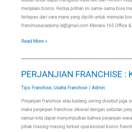
menjalani bisnis. Kedua pilihan ini sama-sama bisa m
terlepas dari cara mana yang dipilih untuk memula
franchiseacademy.id@gmail.com Menara 165 Office & C
Read More »
PERJANJIAN FRANCHISE : Ko
PERJANJIAN
FRANCHISE
Tips Franchise
,
Usaha Franchise
/
Admin
:
Kontrak
Perjanjian franchise atau kadang sering disebut juga
yang
maka perjanjian franchise dikenal dengan sebutan per
Mengikat
namun kita dapat menyimpulkan bahwa perjanjian waral
Franchisor
pihak masing-masing terkait operasional bisnis franch