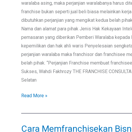
&
waralaba asing, maka perjanjian waralabanya harus di
Franchisee
franchise bukan seperti jual beli biasa melainkan ker
dibutuhkan perjanjian yang mengikat kedua belah pihak
Nama dan alamat para pihak Jenis Hak Kekayaan Intele
pemasaran yang diberikan Pemberi Waralaba kepada P
kepemilikan dan hak ahli waris Penyelesaian sengket
perjanjian waralaba maka franchisor dan franchisee 
belah pihak. “Perjanjian Franchise membuat franchi
Sukses, Wahdi Fakhrozy THE FRANCHISE CONSULTANT 
Selatan
Read More »
Cara Memfranchisekan Bi
Cara