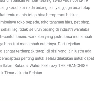
oratorium bahkan tempat testing swab virus covid-19
ang kesehatan, ada bidang lain yang juga bisa tetap
kat tentu masih tetap bisa beroperasi bahkan
 misalnya toko sepeda, toko tanaman hias, pet shop,
kali lagi tidak seluruh bidang di industri waralaba
toh-contoh bisnis waralaba yang justru bisa menambah
ga bisa ikut menambah outletnya. Dari kejadian
 sangat terdampak tetapi di sisi yang lain justru ada
eradaptasi penting untuk selalu dilakukan untuk dapat
nesia Salam Sukses, Wahdi Fakhrozy THE FRANCHISE
k Timur Jakarta Selatan