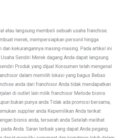
wal atau langsung membeli sebuah usaha franchise.
mbuat merek, mempersiapkan personil hingga
n dan kekurangannya masing-masing. Pada artikel ini
 Usaha Sendiri Merek dagang Anda dapat langsung
endiri Produk yang dijual Konsumen telah mengenal
ranchisor dalam memilih lokasi yang bagus Bebas
ranchise anda dari franchisor Anda tidak mendapatkan
alan di outlet lain milik franchisor Metode bisnis
aupun bukan punya anda Tidak ada promosi bersama,
emukan supplier anda Kepemilikan Anda terikat
dengan bisnis anda, terserah anda Setelah melihat
 pada Anda. Saran terbaik yang dapat Anda pegang
nda dapat memiliki semangat dan komitmen lebih dalam