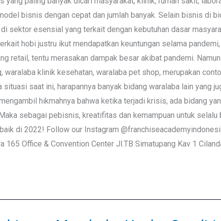
s yang paling banyak dicari masyarakat, klinik, rumah sakit, lab
odel bisnis dengan cepat dan jumlah banyak. Selain bisnis di bid
di sektor esensial yang terkait dengan kebutuhan dasar masyara
 terkait hobi justru ikut mendapatkan keuntungan selama pandemi,
ng retail, tentu merasakan dampak besar akibat pandemi. Namun se
g, waralaba klinik kesehatan, waralaba pet shop, merupakan con
situasi saat ini, harapannya banyak bidang waralaba lain yang ju
mengambil hikmahnya bahwa ketika terjadi krisis, ada bidang yang
aka sebagai pebisnis, kreatifitas dan kemampuan untuk selalu b
bih baik di 2022! Follow our Instagram @franchiseacademyindo
5 Office & Convention Center Jl.TB Simatupang Kav 1 Cilanda