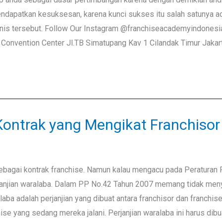
endapatkan kesuksesan, karena kunci sukses itu salah satunya ad
i bisnis tersebut. Follow Our Instagram @franchiseacademyind
onvention Center Jl.TB Simatupang Kav 1 Cilandak Timur Jakar
ntrak yang Mengikat Franchisor 
 sebagai kontrak franchise. Namun kalau mengacu pada Peraturan
janjian waralaba. Dalam PP No.42 Tahun 2007 memang tidak menye
aba adalah perjanjian yang dibuat antara franchisor dan franchi
ise yang sedang mereka jalani. Perjanjian waralaba ini harus dibu