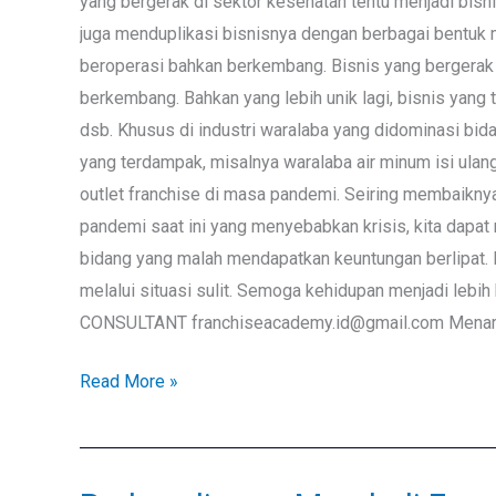
yang bergerak di sektor kesehatan tentu menjadi bisni
juga menduplikasi bisnisnya dengan berbagai bentuk m
beroperasi bahkan berkembang. Bisnis yang bergerak 
berkembang. Bahkan yang lebih unik lagi, bisnis yang
dsb. Khusus di industri waralaba yang didominasi bida
yang terdampak, misalnya waralaba air minum isi ulan
outlet franchise di masa pandemi. Seiring membaiknya 
pandemi saat ini yang menyebabkan krisis, kita dapat 
bidang yang malah mendapatkan keuntungan berlipat. M
melalui situasi sulit. Semoga kehidupan menjadi le
CONSULTANT franchiseacademy.id@gmail.com Menara 16
Read More »