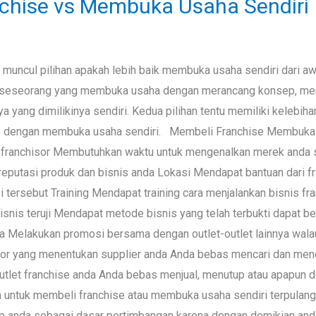
chise vs Membuka Usaha Sendiri
 muncul pilihan apakah lebih baik membuka usaha sendiri dari a
ah seseorang yang membuka usaha dengan merancang konsep, me
yang dimilikinya sendiri. Kedua pilihan tentu memiliki kelebiha
se dengan membuka usaha sendiri. Membeli Franchise Membuka
franchisor Membutuhkan waktu untuk mengenalkan merek anda s
eputasi produk dan bisnis anda Lokasi Mendapat bantuan dari f
si tersebut Training Mendapat training cara menjalankan bisnis f
snis teruji Mendapat metode bisnis yang telah terbukti dapat berj
ma Melakukan promosi bersama dengan outlet-outlet lainnya wal
sor yang menentukan supplier anda Anda bebas mencari dan men
 outlet franchise anda Anda bebas menjual, menutup atau apapun 
n untuk membeli franchise atau membuka usaha sendiri terpulang
hidup anda sebagai dasar pertimbangan karena dengan demikian a