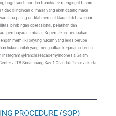
ing bagi franchisor dan franchisee mengingat bisnis
ng tidak diinginkan di masa yang akan datang maka
aralaba paling sedikit memuat klausul di bawah ini:
itas, bimbingan operasional, pelatihan dan
cara pembayaran imbalan Kepemilikan, perubahan
 Dengan memiliki payung hukum yang jelas berupa
stian hukum inilah yang menguatkan kerjasama kedua
Our Instagram @franchiseacademyindonesia Salam
ter Jl.TB Simatupang Kav 1 Cilandak Timur Jakarta
TING PROCEDURE (SOP)