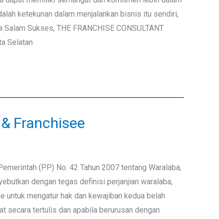
alah ketekunan dalam menjalankan bisnis itu sendiri,
onesia Salam Sukses, THE FRANCHISE CONSULTANT
ta Selatan
& Franchisee
 Pemerintah (PP) No. 42 Tahun 2007 tentang Waralaba,
butkan dengan tegas definisi perjanjian waralaba,
see untuk mengatur hak dan kewajiban kedua belah
at secara tertulis dan apabila berurusan dengan