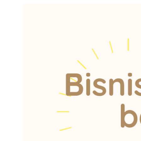
2022,
New
Hope!