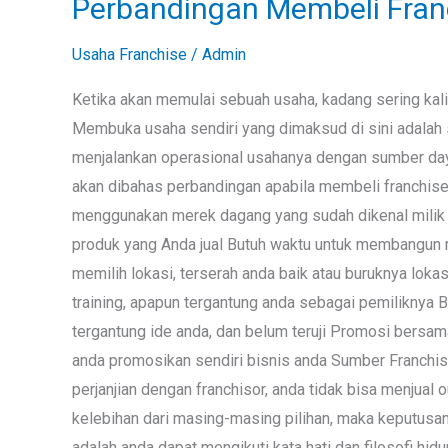
Perbandingan Membeli Fran
Perbandingan
Membeli
Usaha Franchise
/
Admin
Franchise
vs
Ketika akan memulai sebuah usaha, kadang sering kali
Membuka
Membuka usaha sendiri yang dimaksud di sini adal
Usaha
menjalankan operasional usahanya dengan sumber daya 
Sendiri
akan dibahas perbandingan apabila membeli franchi
menggunakan merek dagang yang sudah dikenal milik 
produk yang Anda jual Butuh waktu untuk membangun r
memilih lokasi, terserah anda baik atau buruknya loka
training, apapun tergantung anda sebagai pemiliknya Bi
tergantung ide anda, dan belum teruji Promosi bersa
anda promosikan sendiri bisnis anda Sumber Franchi
perjanjian dengan franchisor, anda tidak bisa menjual
kelebihan dari masing-masing pilihan, maka keputusa
adalah anda dapat mengikuti kata hati dan filosofi 