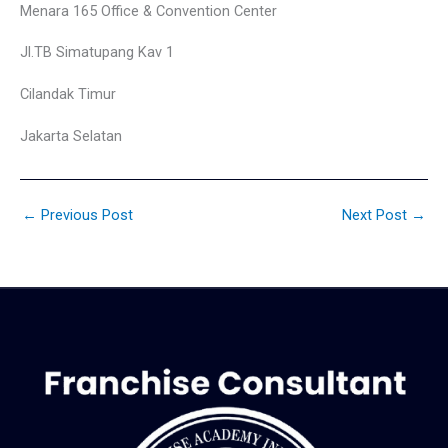
Menara 165 Office & Convention Center
Jl.TB Simatupang Kav 1
Cilandak Timur
Jakarta Selatan
←
Previous Post
Next Post
→