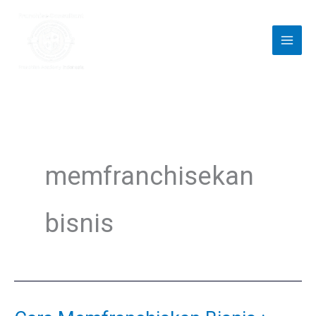
Skip
to
content
memfranchisekan
bisnis
Cara