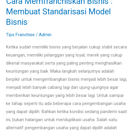
Cara Memfranchiskan Bisnis :
Memfranchiskan
Membuat Standarisasi Model
Bisnis
Bisnis
:
Membuat
Tips Franchise
/
Admin
Standarisasi
Ketika sudah memiliki bisnis yang berjalan cukup stabil secara
Model
keuangan, memiliki pelanggan yang loyal, merek yang cukup
Bisnis
dikenal masyarakat serta yang paling penting menghasilkan
keuntungan yang baik. Maka langkah selanjutnya adalah
berpikir untuk mengembangkan bisnis menjadi lebih besar lagi,
menjadi lebih banyak cabang lagi dan ujung-ujungnya agar
memberikan keuntungan yang lebih besar lagi. Untuk sampai
ke tahap seperti itu ada beberapa cara pengembangan usaha
yang dapat dipilih. Bahkan ketika kondisi sedang pandemi saat
ini, bukan halangan untuk menduplikasi usaha. Salah satu
alternatif pengembangan usaha yang dapat dipilih adalah