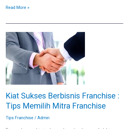
Read More »
Kiat
Sukses
Berbisnis
Franchise
:
Tips
Memilih
Mitra
Kiat Sukses Berbisnis Franchise :
Franchise
Tips Memilih Mitra Franchise
Tips Franchise
/
Admin