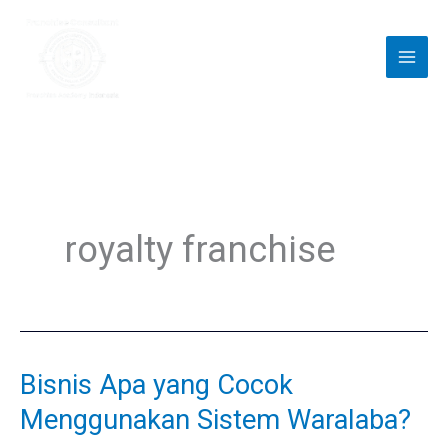
Skip
to
content
royalty franchise
Bisnis Apa yang Cocok
Bisnis
Apa
Menggunakan Sistem Waralaba?
yang